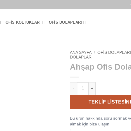
OFIS KOLTUKLARI
OFIS DOLAPLARI
ANA SAYFA
/
OFIS DOLAPLAR
DOLAPLAR
Ahşap Ofis Dol
Ahşap Ofis Dolabı-1067 adet
TEKLIF LISTESIN
Bu ürün hakkında soru sormak ve
almak için bize ulaşın: