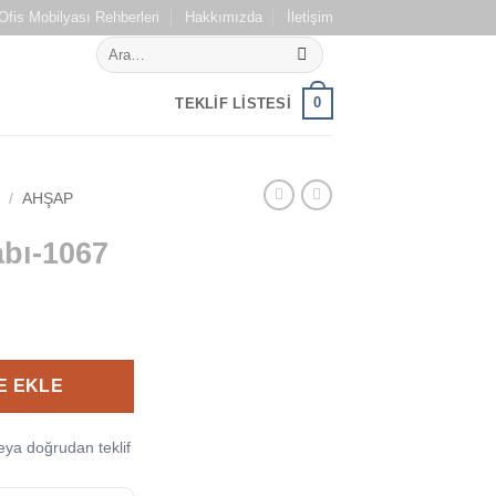
Ofis Mobilyası Rehberleri
Hakkımızda
İletişim
Ara:
0
TEKLIF LISTESI
I
/
AHŞAP
abı-1067
E EKLE
ya doğrudan teklif