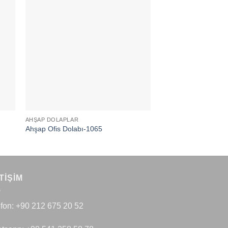
AHŞAP DOLAPLAR
AHŞAP DOLAPLAR
Ahşap Ofis Dolabı-1065
Ahşap Ofis Dolabı-1
TIŞIM
efon: +90 212 675 20 52