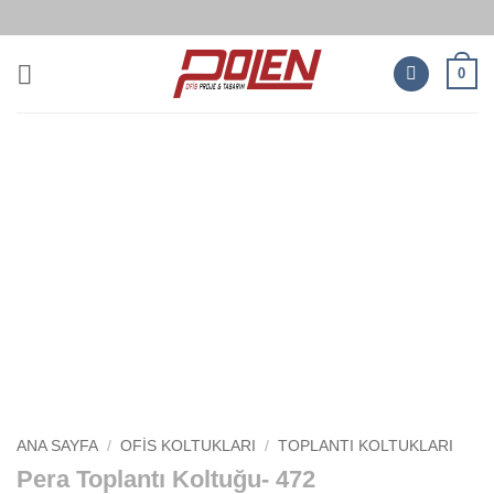
İçeriğe
atla
0
ANA SAYFA
/
OFIS KOLTUKLARI
/
TOPLANTI KOLTUKLARI
Pera Toplantı Koltuğu- 472