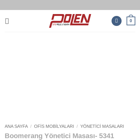
İçeriğe
atla
0
ANA SAYFA
/
OFIS MOBILYALARI
/
YÖNETICI MASALARI
Boomerang Yönetici Masası- 5341